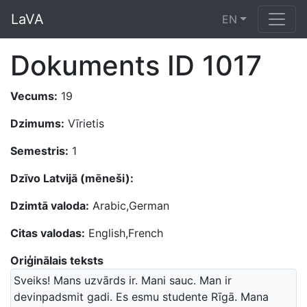
LaVA
EN
Dokuments ID 1017
Vecums:
19
Dzimums:
Vīrietis
Semestris:
1
Dzīvo Latvijā (mēneši):
Dzimtā valoda:
Arabic,German
Citas valodas:
English,French
Oriģinālais teksts
Sveiks! Mans uzvārds ir. Mani sauc. Man ir
devinpadsmit gadi. Es esmu studente Rīgā. Mana