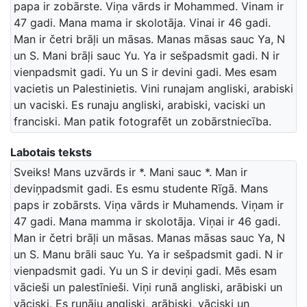
papa ir zobārste. Viņa vārds ir Mohammed. Vinam ir
47 gadi. Mana mama ir skolotāja. Vinai ir 46 gadi.
Man ir četri brāļi un māsas. Manas māsas sauc Ya, N
un S. Mani brāļi sauc Yu. Ya ir sešpadsmit gadi. N ir
vienpadsmit gadi. Yu un S ir devini gadi. Mes esam
vacietis un Palestinietis. Vini runajam angliski, arabiski
un vaciski. Es runaju angliski, arabiski, vaciski un
franciski. Man patik fotografēt un zobārstniecība.
Labotais teksts
Sveiks! Mans uzvārds ir *. Mani sauc *. Man ir
deviņpadsmit gadi. Es esmu studente Rīgā. Mans
paps ir zobārsts. Viņa vārds ir Muhamends. Viņam ir
47 gadi. Mana mamma ir skolotāja. Viņai ir 46 gadi.
Man ir četri brāļi un māsas. Manas māsas sauc Ya, N
un S. Manu brāli sauc Yu. Ya ir sešpadsmit gadi. N ir
vienpadsmit gadi. Yu un S ir deviņi gadi. Mēs esam
vācieši un palestīnieši. Viņi runā angliski, arābiski un
vāciski. Es runāju angliski, arābiski, vāciski un