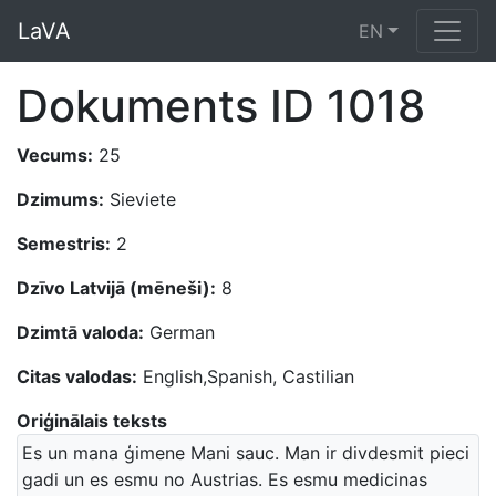
LaVA
EN
Dokuments ID 1018
Vecums:
25
Dzimums:
Sieviete
Semestris:
2
Dzīvo Latvijā (mēneši):
8
Dzimtā valoda:
German
Citas valodas:
English,Spanish, Castilian
Oriģinālais teksts
Es un mana ģimene Mani sauc. Man ir divdesmit pieci
gadi un es esmu no Austrias. Es esmu medicinas