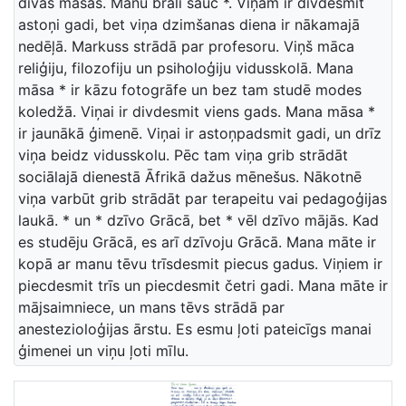
divas māsas. Manu brāli sauc *. Viņam ir divdesmit
astoņi gadi, bet viņa dzimšanas diena ir nākamajā
nedēļā. Markuss strādā par profesoru. Viņš māca
reliģiju, filozofiju un psiholoģiju vidusskolā. Mana
māsa * ir kāzu fotogrāfe un bez tam studē modes
koledžā. Viņai ir divdesmit viens gads. Mana māsa *
ir jaunākā ģimenē. Viņai ir astoņpadsmit gadi, un drīz
viņa beidz vidusskolu. Pēc tam viņa grib strādāt
sociālajā dienestā Āfrikā dažus mēnešus. Nākotnē
viņa varbūt grib strādāt par terapeitu vai pedagoģijas
laukā. * un * dzīvo Grācā, bet * vēl dzīvo mājās. Kad
es studēju Grācā, es arī dzīvoju Grācā. Mana māte ir
kopā ar manu tēvu trīsdesmit piecus gadus. Viņiem ir
piecdesmit trīs un piecdesmit četri gadi. Mana māte ir
mājsaimniece, un mans tēvs strādā par
anestezioloģijas ārstu. Es esmu ļoti pateicīgs manai
ģimenei un viņu ļoti mīlu.