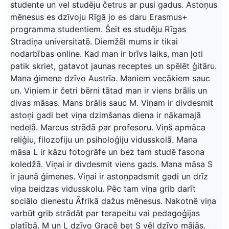
studente un vel studēju četrus ar pusi gadus. Astoņus
mēnesus es dzīvoju Rīgā jo es daru Erasmus+
programma studentiem. Šeit es studēju Rīgas
Stradiņa universitatē. Diemžēl mums ir tikai
nodarbības online. Kad man ir brīvs laiks, man ļoti
patik skriet, gatavot jaunas receptes un spēlēt ģitāru.
Mana ģimene dzīvo Austrīa. Maniem vecākiem sauc
un. Viņiem ir četri bērni tātad man ir viens brālis un
divas māsas. Mans brālis sauc M. Viņam ir divdesmit
astoņi gadi bet viņa dzimšanas diena ir nākamajā
nedeļā. Marcus strādā par profesoru. Viņš apmāca
reliģiu, filozofiju un psiholoģiju vidusskolā. Mana
māsa L ir kāzu fotogrāfe un bez tam studē fasona
koledžā. Viņai ir divdesmit viens gads. Mana māsa S
ir jaunā ģimenes. Viņai ir astoņpadsmit gadi un drīz
viņa beidzas vidusskolu. Pēc tam viņa grib darīt
sociālo dienestu Āfrikā dažus mēnesus. Nakotnē viņa
varbūt grib strādāt par terapeitu vai pedagoģijas
platībā. M un L dzīvo Gracē bet S vēl dzīvo mājās.