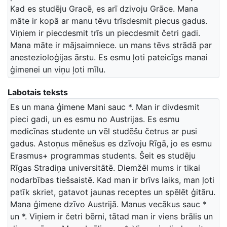
Kad es studēju Gracē, es arī dzivoju Grāce. Mana
māte ir kopā ar manu tēvu trīsdesmit piecus gadus.
Viņiem ir piecdesmit trīs un piecdesmit četri gadi.
Mana māte ir mājsaimniece. un mans tēvs strādā par
anestezioloģijas ārstu. Es esmu ļoti pateicīgs manai
ģimenei un viņu ļoti mīlu.
Labotais teksts
Es un mana ģimene Mani sauc *. Man ir divdesmit
pieci gadi, un es esmu no Austrijas. Es esmu
medicīnas studente un vēl studēšu četrus ar pusi
gadus. Astoņus mēnešus es dzīvoju Rīgā, jo es esmu
Erasmus+ programmas students. Šeit es studēju
Rīgas Stradiņa universitātē. Diemžēl mums ir tikai
nodarbības tiešsaistē. Kad man ir brīvs laiks, man ļoti
patīk skriet, gatavot jaunas receptes un spēlēt ģitāru.
Mana ģimene dzīvo Austrijā. Manus vecākus sauc *
un *. Viņiem ir četri bērni, tātad man ir viens brālis un