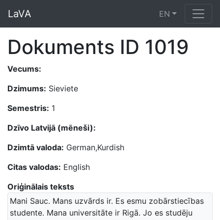
LaVA
EN
Dokuments ID 1019
Vecums:
Dzimums:
Sieviete
Semestris:
1
Dzīvo Latvijā (mēneši):
Dzimtā valoda:
German,Kurdish
Citas valodas:
English
Oriģinālais teksts
Mani Sauc. Mans uzvārds ir. Es esmu zobārstiecības
studente. Mana universitāte ir Rigā. Jo es studēju