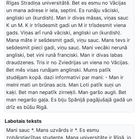
Rīgas Stradiņa universitātē. Bet es esmu no Vācijas
un mana adrese ir iela, septini. Es runāju vāciski,
angliski un (kurdish). Man ir divas māsas, viņas sauc
K un M. K ir trīsdesmit gadi un M ir trīsdesmit viena
gads. Viņas arī runā vāciski, angliski un (kurdish).
Mana māte ir sešdesmit gadi, viņu sauc. Mans tevs ir
sešdesmit pieci gadi, viņu sauc. Mani vecāki nerunā
angliski, bet vini runā franciski. Man ir divas labas
draudzenes. Tris ir no Zviedrijas un viena no Vācijas.
Bet mēs visas runājam anglinski. Mums patīk
studējam kopā. dazi informativi par mani: - Man ir
melni mati un brūnas acis. Man Loti patīk suņi un
kaķi. Bet man nepatīk zirneķli. Man garšo augli. Bet
man negaršo gaļa. Es biju Spānijā pagājušajā gadā un
drīz es būšu Rigā.
Labotais teksts
Mani sauc *. Mans uzvārds ir *. Es esmu
zobārstiecības studente. Mana universitāte ir Rīgā, jo