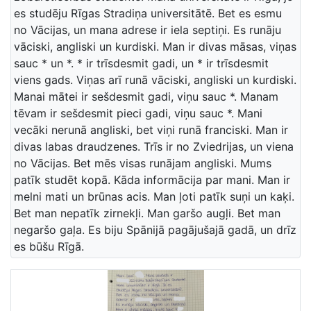
es studēju Rīgas Stradiņa universitātē. Bet es esmu
no Vācijas, un mana adrese ir iela septiņi. Es runāju
vāciski, angliski un kurdiski. Man ir divas māsas, viņas
sauc * un *. * ir trīsdesmit gadi, un * ir trīsdesmit
viens gads. Viņas arī runā vāciski, angliski un kurdiski.
Manai mātei ir sešdesmit gadi, viņu sauc *. Manam
tēvam ir sešdesmit pieci gadi, viņu sauc *. Mani
vecāki nerunā angliski, bet viņi runā franciski. Man ir
divas labas draudzenes. Trīs ir no Zviedrijas, un viena
no Vācijas. Bet mēs visas runājam angliski. Mums
patīk studēt kopā. Kāda informācija par mani. Man ir
melni mati un brūnas acis. Man ļoti patīk suņi un kaķi.
Bet man nepatīk zirnekļi. Man garšo augļi. Bet man
negaršo gaļa. Es biju Spānijā pagājušajā gadā, un drīz
es būšu Rīgā.