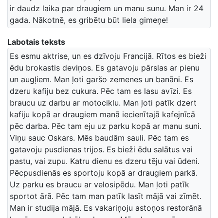
ir daudz laika par draugiem un manu sunu. Man ir 24
gada. Nākotnē, es gribētu būt liela gimeņe!
Labotais teksts
Es esmu aktrise, un es dzīvoju Francijā. Rītos es bieži
ēdu brokastis deviņos. Es gatavoju pārslas ar pienu
un augļiem. Man ļoti garšo zemenes un banāni. Es
dzeru kafiju bez cukura. Pēc tam es lasu avīzi. Es
braucu uz darbu ar motociklu. Man ļoti patīk dzert
kafiju kopā ar draugiem manā iecienītajā kafejnīcā
pēc darba. Pēc tam eju uz parku kopā ar manu suni.
Viņu sauc Oskars. Mēs baudām sauli. Pēc tam es
gatavoju pusdienas trijos. Es bieži ēdu salātus vai
pastu, vai zupu. Katru dienu es dzeru tēju vai ūdeni.
Pēcpusdienās es sportoju kopā ar draugiem parkā.
Uz parku es braucu ar velosipēdu. Man ļoti patīk
sportot ārā. Pēc tam man patīk lasīt mājā vai zīmēt.
Man ir studija mājā. Es vakariņoju astoņos restorānā