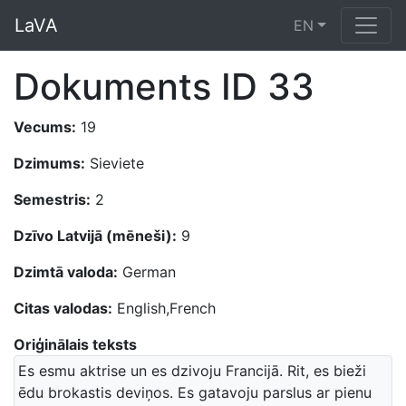
LaVA
EN
Dokuments ID 33
Vecums:
19
Dzimums:
Sieviete
Semestris:
2
Dzīvo Latvijā (mēneši):
9
Dzimtā valoda:
German
Citas valodas:
English,French
Oriģinālais teksts
Es esmu aktrise un es dzivoju Francijā. Rit, es bieži
ēdu brokastis deviņos. Es gatavoju parslus ar pienu