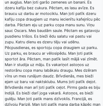
un augļus. Man ļoti garšo zemenes un banani. Es
dzeru kafiju bez cukura. Pēctam, es lasu avīze. Es
braucu uz darbu ar motociklu. Man ļoti patīk dzeru
kafiju copa draugiem uz manu iecienītu kafejnīcu pēc
darba. Pāctam eju uz parku copa manu sunu. Viņu
sauc Oscars. Mes baudām saule. Pēctam es gatavoju
pusdienu trišos. Es bieži ēdu salatu vai pastu vai
zupu. Katru dienu es dzeru tēju vai udēnu.
Pēcpusdienas, es sportoju copa draugiem uz parku.
Uz parku, es braucu ar vēlosipēdu. Man ļoti patik
sportot āra. Pēctam, man patīk lasīt mājā vai zīmēt.
Man ir studija uz māju. Es vakariņot astoņos uz
restorānu copa manu labākaiu draugu. Mes dzēram
vīns un mes runājum daudz. Brīvdienās, mes bieži
ejam uz baru vai naktsklubu. Mums ļoti patīk dejot.
Brīvdienās man arī ļoti patīk ceļot. Pirms gada es biju
Indijā. Es bieži darī joga vakarā. Astoņos, es bieži
gulēju. Man ļoti patik mans dzīvoklis. Francijā, es
dzīvoju Parizē. Man ļoti patīk mana darba kāpēc man