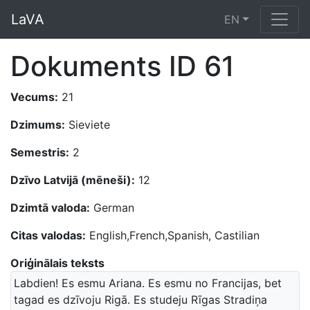
LaVA
EN
Dokuments ID 61
Vecums:
21
Dzimums:
Sieviete
Semestris:
2
Dzīvo Latvijā (mēneši):
12
Dzimtā valoda:
German
Citas valodas:
English,French,Spanish, Castilian
Oriģinālais teksts
Labdien! Es esmu Ariana. Es esmu no Francijas, bet
tagad es dzīvoju Rigā. Es studeju Rīgas Stradiņa