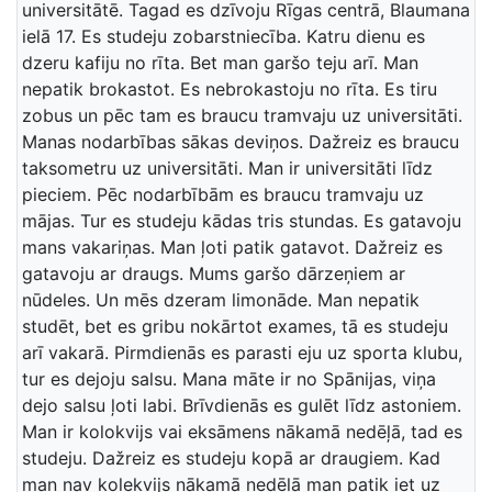
universitātē. Tagad es dzīvoju Rīgas centrā, Blaumana
ielā 17. Es studeju zobarstniecība. Katru dienu es
dzeru kafiju no rīta. Bet man garšo teju arī. Man
nepatik brokastot. Es nebrokastoju no rīta. Es tiru
zobus un pēc tam es braucu tramvaju uz universitāti.
Manas nodarbības sākas deviņos. Dažreiz es braucu
taksometru uz universitāti. Man ir universitāti līdz
pieciem. Pēc nodarbībām es braucu tramvaju uz
mājas. Tur es studeju kādas tris stundas. Es gatavoju
mans vakariņas. Man ļoti patik gatavot. Dažreiz es
gatavoju ar draugs. Mums garšo dārzeņiem ar
nūdeles. Un mēs dzeram limonāde. Man nepatik
studēt, bet es gribu nokārtot exames, tā es studeju
arī vakarā. Pirmdienās es parasti eju uz sporta klubu,
tur es dejoju salsu. Mana māte ir no Spānijas, viņa
dejo salsu ļoti labi. Brīvdienās es gulēt līdz astoniem.
Man ir kolokvijs vai eksāmens nākamā nedēļā, tad es
studeju. Dažreiz es studeju kopā ar draugiem. Kad
man nav kolekvijs nākamā nedēļā man patik iet uz