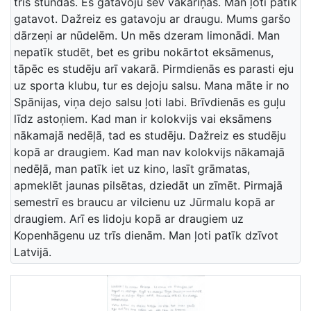
trīs stundas. Es gatavoju sev vakariņas. Man ļoti patīk
gatavot. Dažreiz es gatavoju ar draugu. Mums garšo
dārzeņi ar nūdelēm. Un mēs dzeram limonādi. Man
nepatīk studēt, bet es gribu nokārtot eksāmenus,
tāpēc es studēju arī vakarā. Pirmdienās es parasti eju
uz sporta klubu, tur es dejoju salsu. Mana māte ir no
Spānijas, viņa dejo salsu ļoti labi. Brīvdienās es guļu
līdz astoņiem. Kad man ir kolokvijs vai eksāmens
nākamajā nedēļā, tad es studēju. Dažreiz es studēju
kopā ar draugiem. Kad man nav kolokvijs nākamajā
nedēļā, man patīk iet uz kino, lasīt grāmatas,
apmeklēt jaunas pilsētas, dziedāt un zīmēt. Pirmajā
semestrī es braucu ar vilcienu uz Jūrmalu kopā ar
draugiem. Arī es lidoju kopā ar draugiem uz
Kopenhāgenu uz trīs dienām. Man ļoti patīk dzīvot
Latvijā.