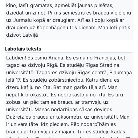
kino, lasīt gramatas, apmeklēt jaunas pilsētas,
dziedāt un zīmēt. Pirms semestris es braucu vielcienu
uz Jurmalu kopā ar draugiem. Arī es lidoju kopā ar
draugiem uz Kopenhāgenu tris dienam. Man ļoti patik
dzivot Latvijā
Labotais teksts
Labdien! Es esmu Ariana. Es esmu no Francijas, bet
tagad es dzīvoju Rīgā. Es studēju Rīgas Stradiņa
universitātē. Tagad es dzīvoju Rīgas centrā, Blaumaņa
ielā 17. Es studēju zobārstniecību. Katru dienu es
dzeru kafiju no rīta. Bet man garšo tēja arī. Man
nepatīk brokastot. Es nebrokastoju no rīta. Es tīru
zobus, un pēc tam es braucu ar tramvaju uz
universitāti. Manas nodarbības sākas deviņos.
Dažreiz es braucu ar taksometru uz universitāti. Man
ir universitāte līdz pieciem. Pēc nodarbībām es
braucu ar tramvaju uz mājām. Tur es studēju kādas