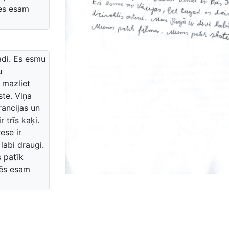
mes esam
adi. Es esmu
u
 mazliet
ste. Viņa
rancijas un
 trīs kaķi.
ese ir
 labi draugi.
s patīk
mēs esam