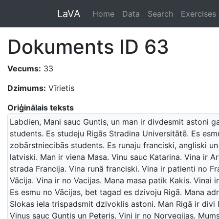
LaVA
Home
Data
Search
Exercises
Dokuments ID 63
Vecums:
33
Dzimums:
Vīrietis
Oriģinālais teksts
Labdien, Mani sauc Guntis, un man ir divdesmit astoni g
students. Es studeju Rigās Stradina Universitātē. Es esm
zobārstniecibās students. Es runaju franciski, angliski un
latviski. Man ir viena Masa. Vinu sauc Katarina. Vina ir Ar
strada Francija. Vina runā franciski. Vina ir patienti no F
Vācija. Vina ir no Vacijas. Mana masa patik Kakis. Vinai ir 
Es esmu no Vācijas, bet tagad es dzivoju Rigā. Mana adr
Slokas iela trispadsmit dzivoklis astoni. Man Rigā ir divi 
Vinus sauc Guntis un Peteris. Vini ir no Norvegijas. Mums