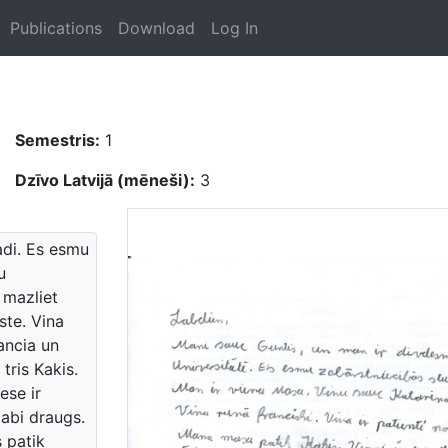
Publications
Download
Log In
Semestris:
1
Dzīvo Latvijā (mēneši):
3
adi. Es esmu
u
 mazliet
ste. Vina
rancia un
tris Kakis.
ese ir
labi draugs.
 patik