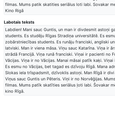
filmas. Mums patik skatities seriālus loti labi. Sovakar 
Kino Rigā
Labotais teksts
Labdien! Mani sauc Guntis, un man ir divdesmit astoņi g
students. Es studēju Rīgas Stradiņa universitātē. Es esm
zobārstniecības students. Es runāju franciski, angliski un
latviski. Man ir viena māsa. Viņu sauc Katarīna. Viņa ir ār
strādā Francijā. Viņa runā franciski. Viņai ir pacienti no F
Vācijas. Viņa ir no Vācijas. Manai māsai patīk kaķi. Viņai ir
Es esmu no Vācijas, bet tagad es dzīvoju Rīgā. Mana adr
Slokas iela trīspadsmit, dzīvoklis astoņi. Man Rīgā ir divi
Viņus sauc Guntis un Pēteris. Viņi ir no Norvēģijas. Mum
filmas. Mums patīk skatīties seriālus ļoti labi. Šovakar 
kino Rīgā.