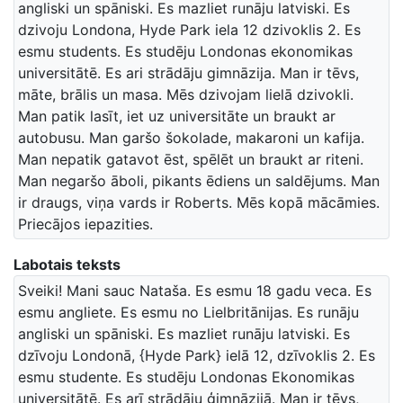
angliski un spāniski. Es mazliet runāju latviski. Es
dzivoju Londona, Hyde Park iela 12 dzivoklis 2. Es
esmu students. Es studēju Londonas ekonomikas
universitātē. Es ari strādāju gimnāzija. Man ir tēvs,
māte, brālis un masa. Mēs dzivojam lielā dzivokli.
Man patik lasīt, iet uz universitāte un braukt ar
autobusu. Man garšo šokolade, makaroni un kafija.
Man nepatik gatavot ēst, spēlēt un braukt ar riteni.
Man negaršo āboli, pikants ēdiens un saldējums. Man
ir draugs, viņa vards ir Roberts. Mēs kopā mācāmies.
Priecājos iepazities.
Labotais teksts
Sveiki! Mani sauc Nataša. Es esmu 18 gadu veca. Es
esmu angliete. Es esmu no Lielbritānijas. Es runāju
angliski un spāniski. Es mazliet runāju latviski. Es
dzīvoju Londonā, {Hyde Park} ielā 12, dzīvoklis 2. Es
esmu studente. Es studēju Londonas Ekonomikas
universitātē. Es arī strādāju ģimnāzijā. Man ir tēvs,