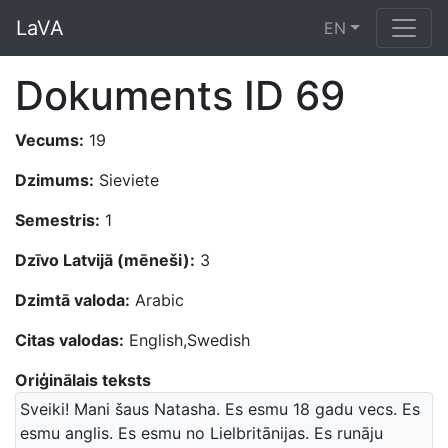
LaVA
EN
Dokuments ID 69
Vecums:
19
Dzimums:
Sieviete
Semestris:
1
Dzīvo Latvijā (mēneši):
3
Dzimtā valoda:
Arabic
Citas valodas:
English,Swedish
Oriģinālais teksts
Sveiki! Mani šaus Natasha. Es esmu 18 gadu vecs. Es
esmu anglis. Es esmu no Lielbritānijas. Es runāju