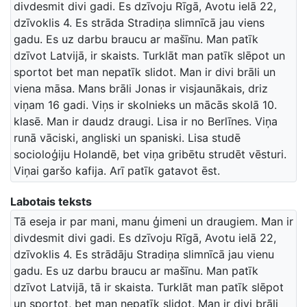
divdesmit divi gadi. Es dzīvoju Rīgā, Avotu ielā 22,
dzīvoklis 4. Es strāda Stradiņa slimnīcā jau viens
gadu. Es uz darbu braucu ar mašīnu. Man patīk
dzīvot Latvijā, ir skaists. Turklāt man patīk slēpot un
sportot bet man nepatīk slidot. Man ir divi brāli un
viena māsa. Mans brāli Jonas ir visjaunākais, driz
viņam 16 gadi. Viņs ir skolnieks un mācās skolā 10.
klasē. Man ir daudz draugi. Lisa ir no Berlīnes. Viņa
runā vāciski, angliski un spaniski. Lisa studē
socioloģiju Holandē, bet viņa gribētu strudēt vēsturi.
Viņai garšo kafija. Arī patīk gatavot ēst.
Labotais teksts
Tā eseja ir par mani, manu ģimeni un draugiem. Man ir
divdesmit divi gadi. Es dzīvoju Rīgā, Avotu ielā 22,
dzīvoklis 4. Es strādāju Stradiņa slimnīcā jau vienu
gadu. Es uz darbu braucu ar mašīnu. Man patīk
dzīvot Latvijā, tā ir skaista. Turklāt man patīk slēpot
un sportot, bet man nepatīk slidot. Man ir divi brāļi