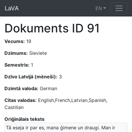
LaVA
EN
Dokuments ID 91
Vecums:
19
Dzimums:
Sieviete
Semestris:
1
Dzīvo Latvijā (mēneši):
3
Dzimtā valoda:
German
Citas valodas:
English,French,Latvian,Spanish,
Castilian
Oriģinālais teksts
Tā eseja ir par es, mana ģimene un draugi. Man ir