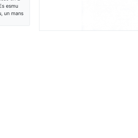
 Es esmu
u, un mans