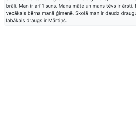
brāļi. Man ir arī 1 suns. Mana māte un mans tēvs ir ārsti.
vecākais bērns manā ģimenē. Skolā man ir daudz draug
labākais draugs ir Mārtiņš.