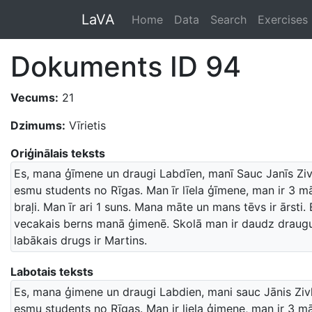
LaVA
Home
Data
Search
Exercises
Dokuments ID 94
Vecums:
21
Dzimums:
Vīrietis
Oriģinālais teksts
Es, mana ģīmene un draugi Labdīen, manī Sauc Janīs Zivl
esmu students no Rīgas. Man īr līela ģīmene, man ir 3 m
braļi. Man īr ari 1 suns. Mana māte un mans tēvs ir ārsti.
vecakais berns manā ģimenē. Skolā man ir daudz draug
labākais drugs ir Martins.
Labotais teksts
Es, mana ģimene un draugi Labdien, mani sauc Jānis Zivl
esmu students no Rīgas. Man ir liela ģimene, man ir 3 m