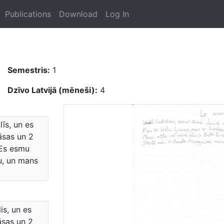
Publications
Download
Log In
Semestris:
1
Dzīvo Latvijā (mēneši):
4
īs, un es
āsas un 2
 Es esmu
u, un mans
is, un es
āsas un 2