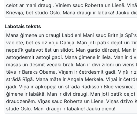
celot ar mani draugi. Viniem sauc Roberta un Lienē. Vin
Krievijā, bet studo Oslō. Mana draugi ir labaka! Jauku di
Labotais teksts
Mana ģimene un draugi Labdien! Mani sauc Britnija Spīr
vāciete, bet es dzīvoju Dānijā. Man ļoti patīk dejot un z
nepatīk gatavot ēst un slidot. Man garšo dārzeņi. Man ir
astoņdesmit astoņi gadi. Mana ģimene ir liela. Man ir di
māsas un desmit vecāki brāļi. Man ir divi ziloņi un viens
tēvs ir Baraks Obama. Viņam ir četrdesmit gadi. Viņš ir 
strādā Rīgā. Mana māte ir Angela Merkele. Viņai ir četrde
gadi. Viņa ir apkopēja un strādā Radisson Blue viesnīcā
ģimene ir labākā! Man ir divi draugi. Man ļoti patīk ceļo
draudzenēm. Viņas sauc Roberta un Liene. Viņas dzīvo Kr
studē Oslo. Mani draugi ir labākie! Jauku dienu!