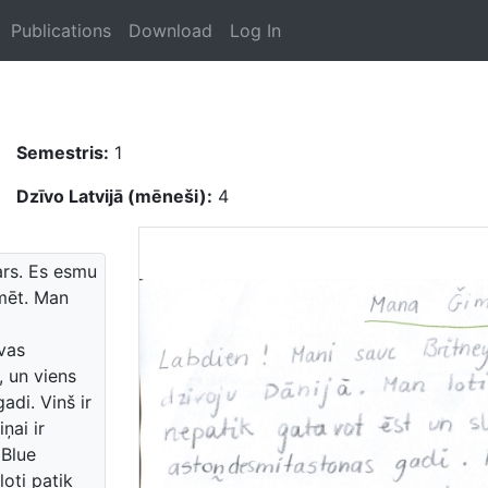
Publications
Download
Log In
Semestris:
1
Dzīvo Latvijā (mēneši):
4
ars. Es esmu
īmēt. Man
ivas
, un viens
di. Vinš ir
ņai ir
 Blue
loti patik