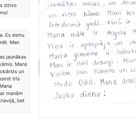
ās dzivo
enu!
sa. Es esmu
īmēt. Man
vas jaunākas
 kāmis. Mans
zobārsts un
smit trīs
. Mana
t ar manām
ievijā, bet