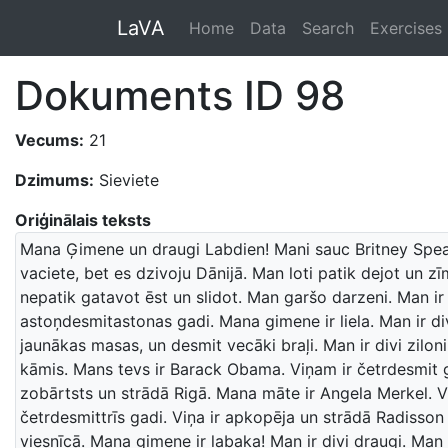
LaVA
Home
Data
Search
Exercises
Dokuments ID 98
Vecums:
21
Dzimums:
Sieviete
Oriģinālais teksts
Mana Ģimene un draugi Labdien! Mani sauc Britney Spe
vaciete, bet es dzivoju Dānijā. Man loti patik dejot un z
nepatik gatavot ēst un slidot. Man garšo darzeni. Man ir
astoņdesmitastonas gadi. Mana gimene ir liela. Man ir d
jaunākas masas, un desmit vecāki braļi. Man ir divi ziloni
kāmis. Mans tevs ir Barack Obama. Viņam ir četrdesmit ga
zobārtsts un strādā Rigā. Mana māte ir Angela Merkel. Vi
četrdesmittrīs gadi. Viņa ir apkopēja un strādā Radisson
viesnīcā. Mana gimene ir labaka! Man ir divi draugi. Man 