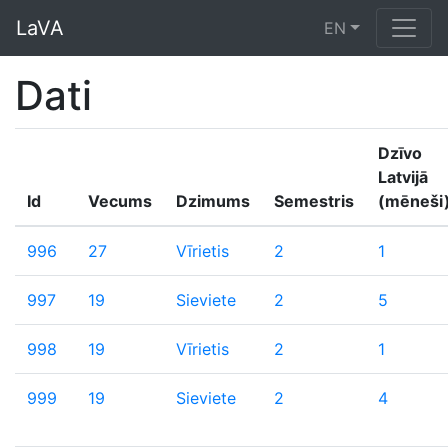
LaVA
EN
Dati
Dzīvo
Latvijā
Id
Vecums
Dzimums
Semestris
(mēneši
996
27
Vīrietis
2
1
997
19
Sieviete
2
5
998
19
Vīrietis
2
1
999
19
Sieviete
2
4