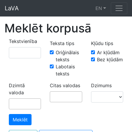
LaVA
EN
Meklēt korpusā
Tekstvienība
Teksta tips
Kļūdu tips
Oriģinālais
Ar kļūdām
teksts
Bez kļūdām
Labotais
teksts
Dzimtā
Citas valodas
Dzimums
valoda
Meklēt