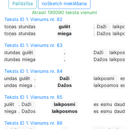
Palīdzība
noSketch meklēšana
Atrasti 190090 teksta vienumi
Teksts ID 1. Vienums nr. 82
astoņas
stundas
gulēt
.
Daži
laikpos
astoņas
stundas
miega
.
Dažos
laikpo
Teksts ID 1. Vienums nr. 83
s
stundas
gulēt
.
Daži
laikposm
s
stundas
miega
.
Dažos
laikpos
Teksts ID 1. Vienums nr. 84
stundas
gulēt
.
Daži
laikposmi
es
stundas
miega
.
Dažos
laikposmos
es
Teksts ID 1. Vienums nr. 85
s
gulēt
.
Daži
laikposmi
es
esmu
daudz
s
miega
.
Dažos
laikposmos
es
esmu
daudz
Teksts ID 1. Vienums nr. 86