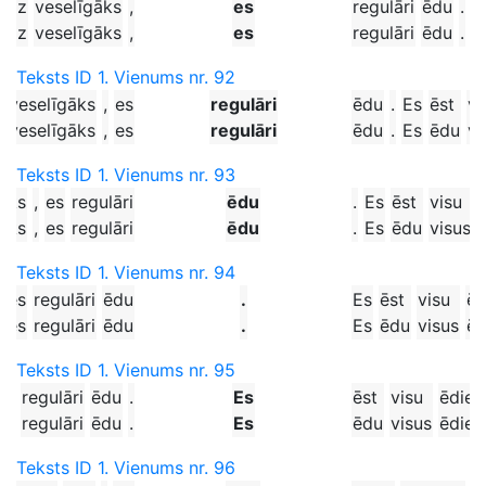
udz
veselīgāks
,
es
regulāri
ēdu
.
E
udz
veselīgāks
,
es
regulāri
ēdu
.
E
Teksts ID 1. Vienums nr. 92
z
veselīgāks
,
es
regulāri
ēdu
.
Es
ēst
vi
z
veselīgāks
,
es
regulāri
ēdu
.
Es
ēdu
vi
Teksts ID 1. Vienums nr. 93
āks
,
es
regulāri
ēdu
.
Es
ēst
visu
āks
,
es
regulāri
ēdu
.
Es
ēdu
visus
Teksts ID 1. Vienums nr. 94
es
regulāri
ēdu
.
Es
ēst
visu
ēd
es
regulāri
ēdu
.
Es
ēdu
visus
ēd
Teksts ID 1. Vienums nr. 95
es
regulāri
ēdu
.
Es
ēst
visu
ēdien
es
regulāri
ēdu
.
Es
ēdu
visus
ēdien
Teksts ID 1. Vienums nr. 96