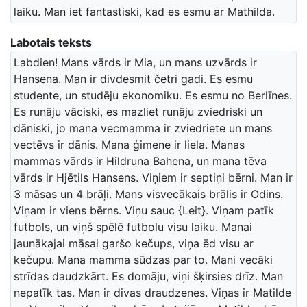
laiku. Man iet fantastiski, kad es esmu ar Mathilda.
Labotais teksts
Labdien! Mans vārds ir Mia, un mans uzvārds ir
Hansena. Man ir divdesmit četri gadi. Es esmu
studente, un studēju ekonomiku. Es esmu no Berlīnes.
Es runāju vāciski, es mazliet runāju zviedriski un
dāniski, jo mana vecmamma ir zviedriete un mans
vectēvs ir dānis. Mana ģimene ir liela. Manas
mammas vārds ir Hildruna Bahena, un mana tēva
vārds ir Hjētils Hansens. Viņiem ir septiņi bērni. Man ir
3 māsas un 4 brāļi. Mans visvecākais brālis ir Odins.
Viņam ir viens bērns. Viņu sauc {Leit}. Viņam patīk
futbols, un viņš spēlē futbolu visu laiku. Manai
jaunākajai māsai garšo kečups, viņa ēd visu ar
kečupu. Mana mamma sūdzas par to. Mani vecāki
strīdas daudzkārt. Es domāju, viņi šķirsies drīz. Man
nepatīk tas. Man ir divas draudzenes. Viņas ir Matilde