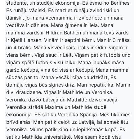
studente, un studēju ekonomija. Es esmu no Berlīnes.
Es runāju vāciski, Es mazliet runāju zviedriski un
dāniski, jo mana vecmamma ir zviedriete un mana
vectēvs ir dāniete. Mana ģimene ir liela. Mana
mamma vārds ir Hildrun Bahhen un mana tēvs vārds
ir Kjetil Hansen. Viņām ir septini bērni. Man ir 3 māsa
un 4 brālis. Mana visvecākais brālis ir Odin. viņam ir
viens bērni. Viņš sauc ir Leit. Viņam patik futbols und
viņām spēlē futbols visu laiku. Mana jaunāks māsa
garšo kečups, viņa ēd viss ar kečups, Mana mamma
sūdzas par to. Mana vecāki cīņa daudzkārt, Es
domāju viņas būs šķiries driz. Man nepatīk ka. Man ir
divi draudzene. Viņas ir Mathilde un Veronika.
Veronika dzivo Latvija un Mathilde dzivo Vācija.
Veronika strādā Maxima un Mathilde studē
eikonomija. ES satiku Veronika Spānijā. Mēs tikāmies
brīvdienās. Man patik ceļot uz Latvijā, lai apmeklētu
Veronika. Mums patik kino un iepirkšanās kopā. Es
satiku Mathilda universitātē. Mēs esam kopā visu