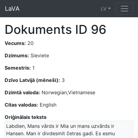
LaVA
LV
Dokuments ID 96
Vecums:
20
Dzimums:
Sieviete
Semestris:
1
Dzīvo Latvijā (mēneši):
3
Dzimtā valoda:
Norwegian,Vietnamese
Citas valodas:
English
Oriģinālais teksts
Labdien, Mans vārds ir Mia un mans uzvārds ir
Hansen. Man ir divdesmit četras gadi. Es esmu